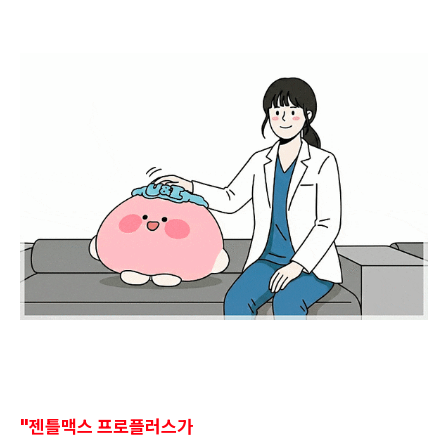
"젠틀맥스 프로플러스가