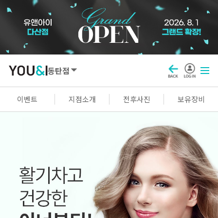
동탄점
SEOUL
이벤트
지점소개
전후사진
보유장비
강남점
선릉점
잠실점
왕십리점
명동점
홍대신촌점
영등포점
마곡점
건대점
구로점
여의도점
천호점
목동점
창동점
GYEONGGI / INCHEON