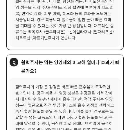
활력주사는 비타민, 미네랄, 항산화 성분, 아미노산 등의 영
양 성분을 정맥 주사(수액)로 직접 혈관에 투여하여 피로 회
복, 면역력 강화, 피부 미백, 항노화 등의 효과를 도모하는
시술입니다. 경구 복용보다 흡수율이 훨씬 높아 빠른 효과
를 기대할 수 있다는 것이 가장 큰 장점입니다. 대표적인 종
류로는 백옥주사 (글루타치온) , 신데렐라주사 (알파리포산/
치옥트산),아르기닌주사가 있습니다.
활력주사는 먹는 영양제와 비교해 얼마나 효과가 빠
른가요?
활력주사의 가장 큰 강점은 바로 빠른 흡수율과 즉각적인
효과입니다. 경구 복용 시 영양 성분은 위장관을 거쳐 간에
서 대사된 후 일부만 체내에 흡수되지만, 정맥 주사는 영양
성분이 혈관으로 직접 투입되어 소화·흡수 과정을 생략하고
즉시 혈중 농도를 높일 수 있습니다. 예를 들어 경구로는 도
달할 수 없는 고농도의 비타민 C·B12 혈중 농도를 단 30분
내에 달성할 수 있어, 극심한 피로 상태나 면역력이 급격히
저하된 경우 먹는 영양제보다 훨씬 빠른 회복 효과를 체감