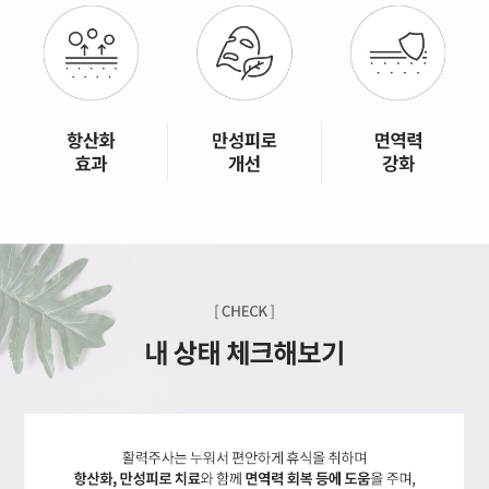
GYEONGSANG-DO
대구점
부산점
창원점