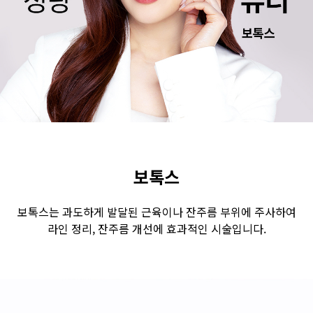
수원점
판교점
광교점
광명점
산본점
부천점
일산점
다산점
김포점
인천검단점
동탄점
평택점
안양점
부평점
안산점
의정부점
시흥배곧점
분당미금점
과천점
하남미사점
화성봉담점
경기광주점
보톡스
CHUNGCHEONG-DO
보톡스는 과도하게 발달된 근육이나 잔주름 부위에 주사하여
라인 정리, 잔주름 개선에 효과적인 시술입니다.
천안점
대전점
JEOLLA-DO
광주점
목포점