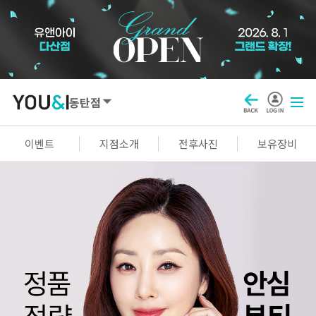
동탄점
SEOUL
이벤트
지점소개
전후사진
보유장비
강남점
선릉점
잠실점
왕십리점
명동점
홍대신촌점
영등포점
마곡점
건대점
구로점
여의도점
천호점
목동점
창동점
GYEONGGI / INCHEON