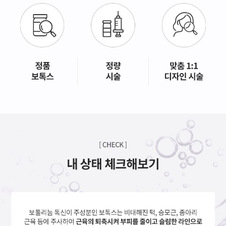
GYEONGSANG-DO
대구점
부산점
창원점