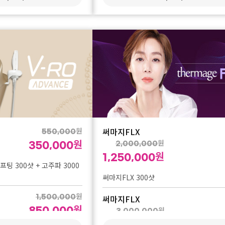
원
230,0
150,000
19,
1인 1회 체험가
슈링크 유니버스
원
120,0
90,000
10,0
모공포텐자 1인 1회 체험가
회
슈링크 유니버스 오로라 앰플 추가
원
400,000
원
230,000
회
원
250,000
원
원
써마지FLX
550,000
150,000
원
원
350,000
2,000,000
MA 얼굴전체 1회
원
1,250,000
팅 300샷 + 고주파 3000
원
600,000
써마지FLX 300샷
원
370,000
원
1,500,000
써마지FLX
원
MA 얼굴전체 3회
850,000
원
3,000,000
원