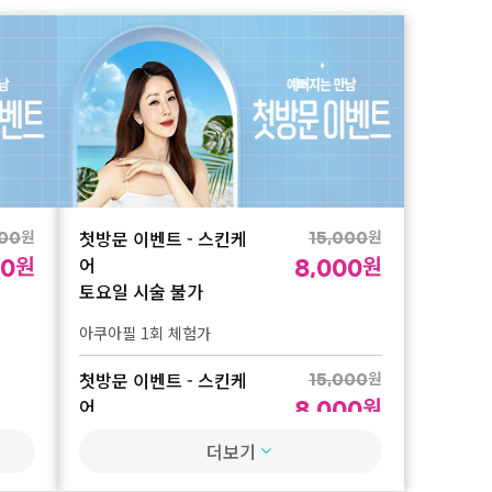
원
첫방문 이벤트 - 스킨케
원
000
15,000
원
원
어
00
8,000
토요일 시술 불가
아쿠아필 1회 체험가
첫방문 이벤트 - 스킨케
원
15,000
원
어
8,000
토요일 시술 불가
더보기
비타민관리 1회 체험가