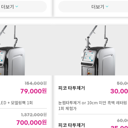
실 1줄
더보기
더보기
내맘대로 윤곽정리 12줄 (실 + 필러 or 
볼륨 진행)
원
1,200,000
원
690,000
1,500,
내맘대로 윤곽정리
900,0
실 10줄
내맘대로 윤곽정리 16줄 (실 + 필러 or 
원
450,000
볼륨 or 이중턱 개선주사 or 힐로웨이브 
원
300,000
내맘대로 윤곽정리
줄
원
2,000,000
원
1,200,000
원
원
154,000
50,0
피코 타투제거
내맘대로 윤곽정리 20줄 (실 + 필러 or 
원
원
79,000
30,0
볼륨 or 이중턱 개선주사 or 힐로웨이브 
ED + 모델링팩 1회
눈썹타투제거 or 10cm 미만 흑백 레터링
실리프팅 무제한)
내맘대로 윤곽정리
1회 체험가
원
3,000,000
원
1,372,000
원
원
1,900,000
60,0
700,000
피코 타투제거