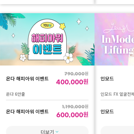
원
첫방문 이벤트 - 기미/
54,000
원
잡티/홍조
45,000
피코토닝
원
790,000
온다 해피아워 이벤트
인모드
원
400,000
온다 6만줄
인모드 FX 얼굴전체
원
1,190,000
온다 해피아워 이벤트
인모드
원
600,000
온다 10만줄
인모드 FX 얼굴전체
더보기