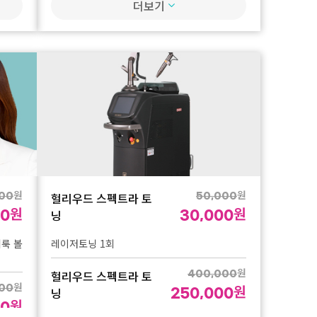
더보기
나드주사 3회
온다리프팅
원
2,000,000
원
280,000
나드주사
원
원
1,090,000
150,000
온다 20만줄
프리미엄 나드주사 1회
온다리프팅
원
750,000
나드주사
원
원
2,500,000
400,000
원
1,350,000
프리미엄 나드주사 3회
온다 30만줄
원
원
헐리우드 스펙트라 토
00
50,000
원
원
온다리프팅
닝
00
30,000
원
2,200,000
베룩 볼
레이저토닝 1회
원
1,200,000
원
헐리우드 스펙트라 토
400,000
얼굴 온다 30만줄 구독제
원
원
000
닝
250,000
원
00
온다리프팅