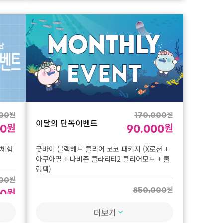
첫방문 이벤트 - 스킨케
원
15,000
원
어
8,000
토요일 시술 불가
소노케어 1회 체험가
첫방문 이벤트 - 스킨케
원
15,000
원
어
8,000
토요일 시술 불가
원
원
00
170,000
크라이오 1회 체험가
이달의 단독이벤트
원
원
00
90,000
 체험
굿바이 블랙헤드 클리어 코코 패키지 (X로션 +
아쿠아필 + 나비존 클라리티2 클리어모드 + 쿨
링팩)
원
00
원
원
850,000
00
이달의 단독이벤트
원
450,000
더보기