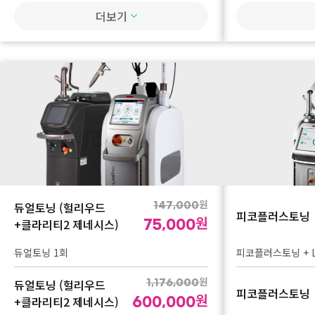
잼버실 6줄
광대 or 사각턱축소
300샷)
더보기
원
800,000
잼버실
실리프팅
원
450,000
굿바이 다크써클 - 잼버 4줄 + 필러(벨로테로)
광대 or 사각턱축소
1cc
실리프팅
원
700,000
잼버실
원
450,000
퀵브이 실리프팅 4
팔자 지우개 - 잼버실 4줄 + 필러 2cc
실리프팅
원
듀얼토닝 (헐리우드
147,000
1,590,000
피코플러스토닝
원
+클라리티2 제네시스)
75,000
1,590,000
듀얼토닝 1회
피코플러스토닝 + L
퍼펙트 실리프팅 (
원
듀얼토닝 (헐리우드
1,176,000
피코플러스토닝
원
+클라리티2 제네시스)
600,000