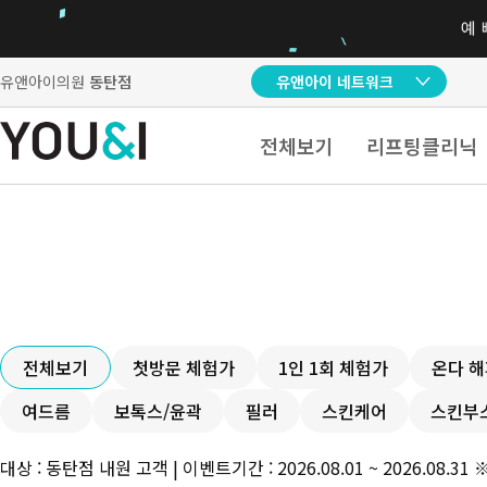
유앤아이의원
동탄점
유앤아이 네트워크
전체보기
리프팅클리닉
전체보기
첫방문 체험가
1인 1회 체험가
온다 
여드름
보톡스/윤곽
필러
스킨케어
스킨부
대상 : 동탄점 내원 고객 | 이벤트기간 :
2026.08.01 ~ 2026.08.31