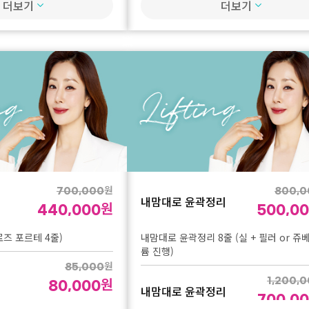
1,900,000
더보기
더보기
원
팅 300샷 + 고주파 3000
200,000
원
110,000
써마지FLX 600샷
원
800,000
굴전체 1회
써마지FLX
원
500,000
원
4,500,000
원
500,000
원
2,400,000
팅 500샷 + 고주파 5000
원
280,000
써마지FLX 900샷
굴전체 3회
원
원
350,000
원
원
200,000
원
700,000
800,0
내맘대로 윤곽정리
팅 500샷 + 고주파 5000
원
FORMA 얼굴전체 1회
440,000
500,0
원
900,000
즈 포르테 4줄)
내맘대로 윤곽정리 8줄 (실 + 필러 or 쥬
원
륨 진행)
520,000
원
85,000
원
FORMA 얼굴전체 3회
1,200,
80,000
내맘대로 윤곽정리
700,0