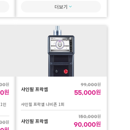
레이저토닝 10회
원
3,000,000
더보기
쥬베룩
원
1,650,000
바디 온다 50만줄 구독제
원
000
원
00
쥬베룩
진행)
원
원
00
99,000
샤인필 프락셀
쥬베룩
원
원
00
55,000
진행)
 1인
샤인필 프락셀 나비존 1회
원
150,000
샤인필 프락셀
원
원
00
90,000
원