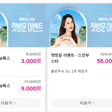
원
첫방문 이벤트 - 스킨부
5,000
100,
 보톡스
원
스터
3,000
55,0
물광주사 2cc 1회 체험가
원
17,000
 보톡스
원
9,000
더보기
더보기
원
88,000