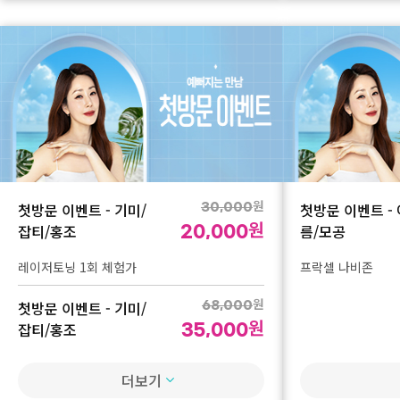
첫방문 이벤트 -
더모톡신
첫방문 이벤트 -
승모근, 종아리 보톡
원
첫방문 이벤트 - 기미/
첫방문 이벤트 -
30,000
원
잡티/홍조
름/모공
20,000
레이저토닝 1회 체험가
프락셀 나비존
원
첫방문 이벤트 - 기미/
68,000
원
잡티/홍조
35,000
듀얼토닝
더보기