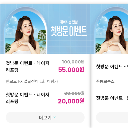
원
첫방문 이벤트 - 레이저
100,000
첫방문 이벤트 -
원
리프팅
55,000
인모드 FX 얼굴전체 1회 체험가
주름보톡스
원
첫방문 이벤트 - 레이저
30,000
첫방문 이벤트 -
원
리프팅
20,000
슈링크 100샷 1회 체험가
턱보톡스
더보기