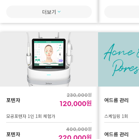
듀얼토닝 10회
피코플러스토닝 + L
더보기
원
230,000
포텐자
여드름 관리
원
120,000
모공포텐자 1인 1회 체험가
스케일링 1회
원
400,000
포텐자
여드름 관리
원
220,000