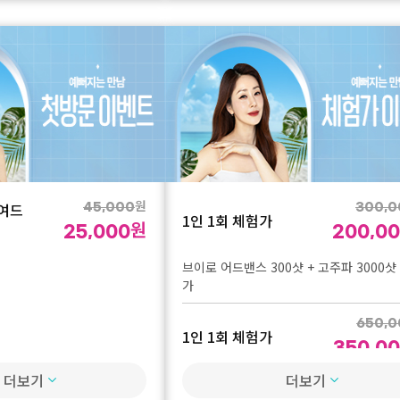
 보톡스
원
45,000
원
38,000
 보톡스
원
20,000
스 100U
원
 여드
45,000
300,0
1인 1회 체험가
원
25,000
200,0
브이로 어드밴스 300샷 + 고주파 3000샷
가
650,0
1인 1회 체험가
350,0
더보기
더보기
힐로웨이브 2cc 체험가