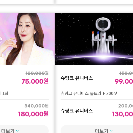
1,200,
1인 1회 체험가
670,0
레디어스 1실린지 체험가
700,0
1인 1회 체험가
380,0
벨로테로 리바이브 1cc 체험가
원
80,0
120,000
150,
1인 1회 체험가
슈링크 유니버스
원
50,0
75,000
99,0
얼굴전체 프락셀 + 크라이오 체험가
 1회
슈링크 유니버스 울트라 F 300샷
원
340,0
340,000
200,0
1인 1회 체험가
슈링크 유니버스
원
180,0
180,000
130,0
온다 3만줄 1인 1회 체험가
 3회
슈링크 유니버스 부스터 300샷
더보기
더보기