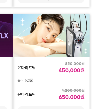
원
1,300,000
원
원
원
00
이달의 단독이벤트
000
1,200,000
원
볼뉴머
700,000
원
원
원
00
00
700,000
스킨 리모델링 부스터 1회 (리쥬란 힐러 2cc +
볼뉴머 600샷 1회
셀르디엠 1실린지)
볼뉴머
이달의 단독이벤트
원
3,000,000
원
3,700,000
원
1,800,000
원
1,990,000
볼뉴머 600샷 3회
스킨 리모델링 부스터 3회 (리쥬란 힐러 2cc +
셀르디엠 1실린지)
원
850,000
온다리프팅
원
450,000
원
150,000
나드주사
원
80,000
온다 6만줄
나드주사 1회
원
1,200,000
온다리프팅
원
650,000
원
390,000
나드주사
원
210,000
온다 10만줄