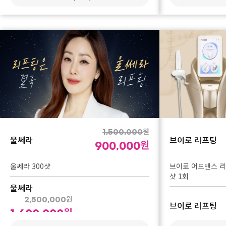
온다 해피아워 이벤트
인모드
원
2,000,000
원
1,040,000
인모드 FORMA 1
온다 20만줄
인모드
온다 해피아워 이벤트
원
2,500,000
인모드 FORMA 3
원
1,300,000
온다 30만줄
인모드
원
1,500,000
울쎄라
브이로 리프팅
원
900,000
인모드 FX + FOR
울쎄라 300샷
브이로 어드밴스 리프
샷 1회
인모드
울쎄라
원
2,500,000
브이로 리프팅
원
인모드 FX + FOR
1,600,000