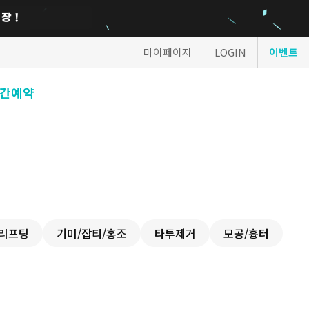
마이페이지
LOGIN
이벤트
간예약
리프팅
기미/잡티/홍조
타투제거
모공/흉터