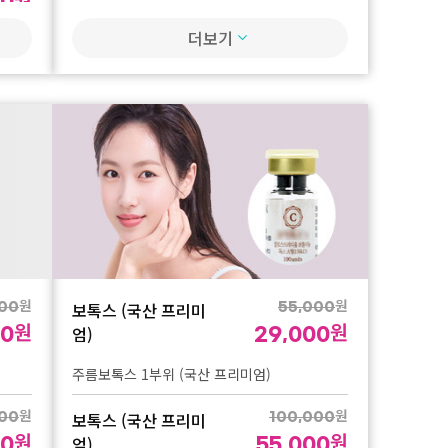
00
 필러
샤인필 프락셀 얼굴전체 + 크라이오 1회
 or
더보기
험가
원
650,000
샤인필 프락셀
원
원
00
390,000
원
00
샤인필 프락셀 얼굴전체 + 크라이오 5회
원
000
원
00
원
원
원
000
보톡스 (국산 프리미
000
55,000
원
원
원
00
엄)
00
29,000
주름보톡스 1부위 (국산 프리미엄)
원
원
원
00
보톡스 (국산 프리미
00
100,000
원
원
원
00
엄)
00
55,000