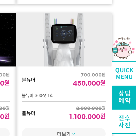
입술 볼륨 UP! 수분팡 패키지 (레스틸렌 키스
1cc + 리쥬란 HB 1cc + 입꼬리 보톡스)
원
000
원
00
원
550,000
이달의 단독이벤트
원
290,000
원데이 모공 리셋 패키지 (모공 포텐자 + 스킨
원
00
보톡스 1cc + 쥬베룩 2cc)
원
00
원
1,800,000
이달의 단독이벤트
원
990,000
원
원
원
00
000
700,000
볼뉴머
모공 듀얼케어 3회 (쥬베룩 2cc + 모공 포텐자
원
원
원
00
00
450,000
3회)
볼뉴머 300샷 1회
원
1,700,000
이달의 단독이벤트
원
900,000
원
원
원
00
00
2,000,000
볼뉴머
원
원
원
00
전후
00
1,100,000
원데이 퀵 리프팅 패키지 (온다 6만줄 + 실리프
사진
팅 8줄 + 턱보톡스 50U)
볼뉴머 300샷 3회
더보기