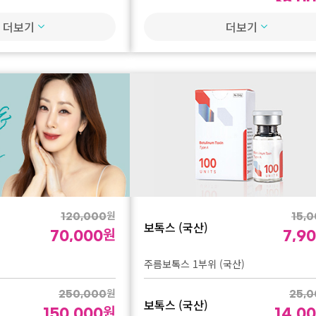
35,0
프리미엄 내맘대로 윤곽리프팅 36줄 (실 +
ED + 모델링팩 10회
더보기
or 쥬베룩 볼륨 or 힐로웨이브 or 레디어스
더보기
500원 동전 사이즈 타투제거 1인 1회 체
이중턱 개선주사 진행)
80,0
피코 타투제거
50,0
명함 1장 사이즈 타투제거 1인 1회 체험가
120,
피코 타투제거
70,0
명함 2장 사이즈 타투제거 1인 1회 체험가
원
150,
120,000
15,
타투제거
보톡스 (국산)
원
90,0
70,000
7,9
A6 크기 타투제거 1인 1회 체험가
주름보톡스 1부위 (국산)
원
200,0
250,000
25,0
타투제거
보톡스 (국산)
원
120,0
150,000
14,0