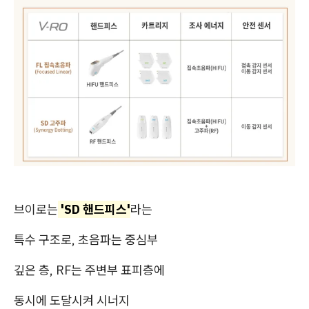
브이로는
'SD 핸드피스'
라는
특수 구조로, 초음파는 중심부
깊은 층, RF는 주변부 표피층에
동시에 도달시켜 시너지