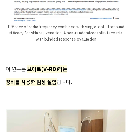
Efficacy of radiofrequency combined with single-dotultrasound
efficacy for skin rejuvenation: A non-randomizedsplit-face trial
with blinded response evaluation
이 연구는
브이로(V-RO)라는
장비를 사용한 임상 실험
입니다.