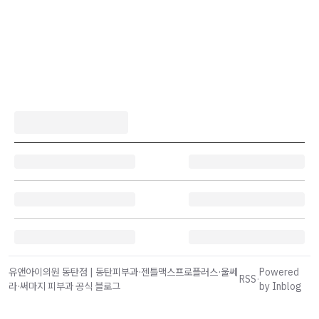
유앤아이의원 동탄점 | 동탄피부과·젠틀맥스프로플러스·울쎄
Powered
RSS
·
라·써마지 피부과 공식 블로그
by Inblog