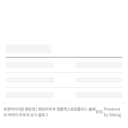
유앤아이의원 동탄점 | 동탄피부과·젠틀맥스프로플러스·울쎄
Powered
RSS
·
라·써마지 피부과 공식 블로그
by Inblog