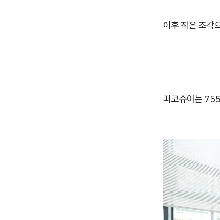
이후 작은 조각
피코슈어
는 75