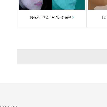
[수원점] 색소 : 트리플 올포유
[명