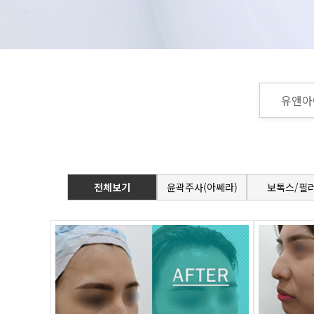
유앤아
전체보기
윤곽주사(아쎄라)
보톡스/필