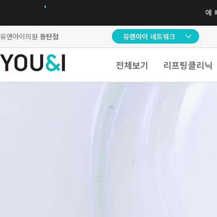
유앤아이의원
동탄점
유앤아이 네트워크
전체보기
리프팅클리닉