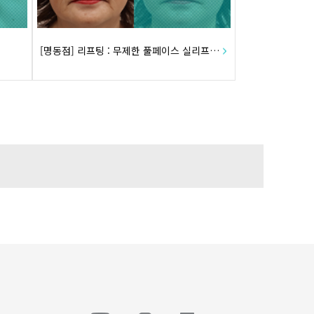
[명동점] 리프팅 : 무제한 풀페이스 실리프팅 + 이마, 미간주름 필러