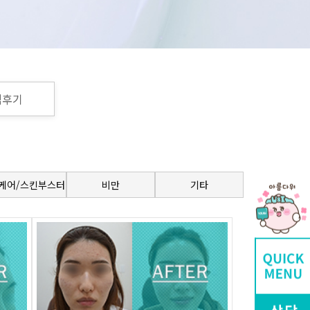
객후기
케어/스킨부스터
비만
기타