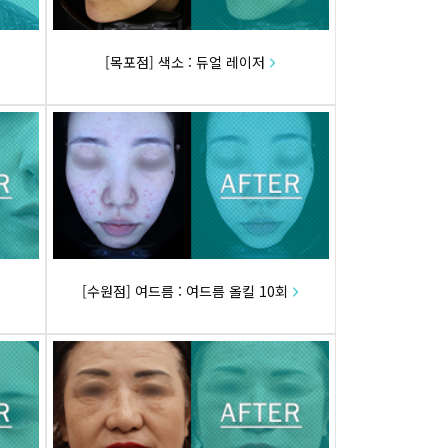
[목포점] 색소 : 듀얼 레이저
[수원점] 여드름 : 여드름 올킬 10회